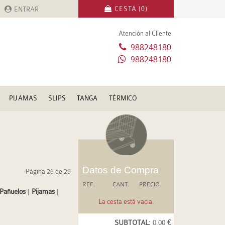
CESTA (0)
ENTRAR
Atención al Cliente
988248180
988248180
PIJAMAS
SLIPS
TANGA
TÉRMICO
Datos de Compra
Página 26 de 29
REF.
CANT.
PRECIO
Pañuelos
|
Pijamas
|
La cesta está vacia.
SUBTOTAL:
0.00 €