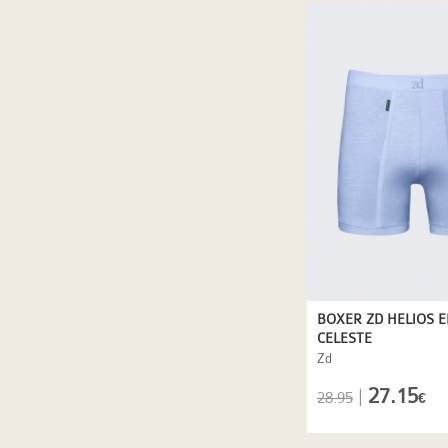
BOXER ZD HELIOS E
CELESTE
Zd
27.15
|
28.95
€