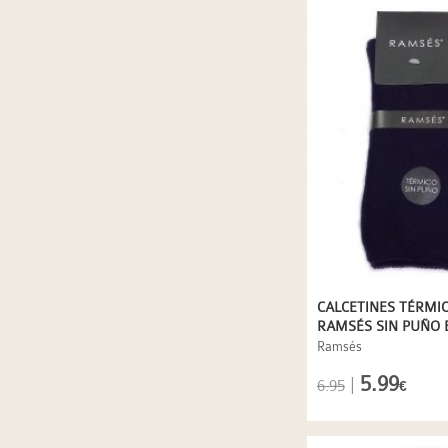
CALCETINES TÉRMI
RAMSÉS SIN PUÑO 
MARINO
Ramsés
5.99
|
6.95
€