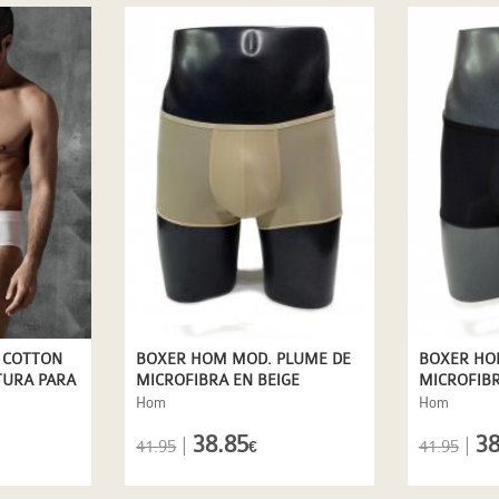
E COTTON
BOXER HOM MOD. PLUME DE
BOXER HO
TURA PARA
MICROFIBRA EN BEIGE
MICROFIB
Hom
Hom
38.85
38
|
|
41.95
41.95
€