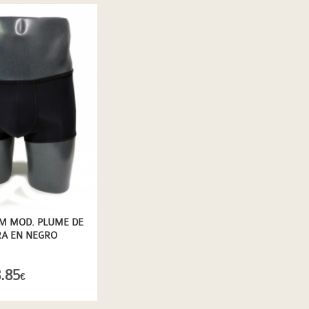
M MOD. PLUME DE
RA EN NEGRO
.85
€