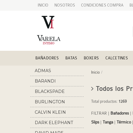
INICIO
NOSOTROS
CONDICIONES COMPRA
B
BAÑADORES
BATAS
BOXERS
CALCETINES
ADMAS
Inicio
BARANDI
Todos los P
BLACKSPADE
BURLINGTON
Total productos:
1269
CALVIN KLEIN
FILTRAR
|
Bañadores
|
Slips
|
Tanga
|
Térmico
DARK ELEPHANT