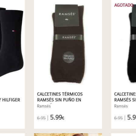
AGOTADO
CALCETINES TÉRMICOS
CALCETINE
 HILFIGER
RAMSÉS SIN PUÑO EN
RAMSÉS S
MARRÓN
Ramsés
Ramsés
5.99
5.9
|
|
6.95
6.95
€