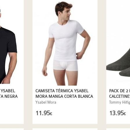
CAMISETA TÉRMICA YSABEL
PACK DE 2
 YSABEL
MORA MANGA CORTA BLANCA
CALCETINE
A NEGRA
EN GRIS A
Ysabel Mora
Tommy Hilfi
11.95
13.95
€
€