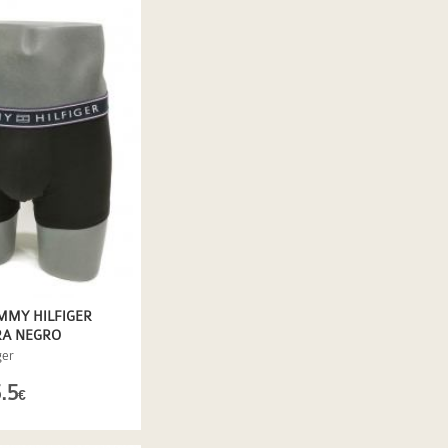
MMY HILFIGER
RA NEGRO
ger
.5
€