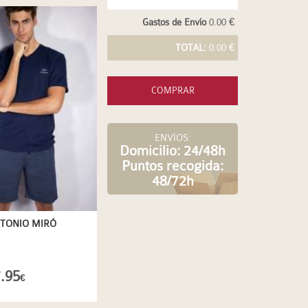
Gastos de Envío
0.00 €
TOTAL:
0.00 €
COMPRAR
ENVÍOS:
Domicilio: 24/48h
Puntos recogida:
48/72h
NTONIO MIRÓ
.95
€