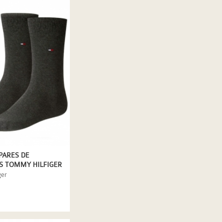
 PARES DE
S TOMMY HILFIGER
NTRACITA
ger