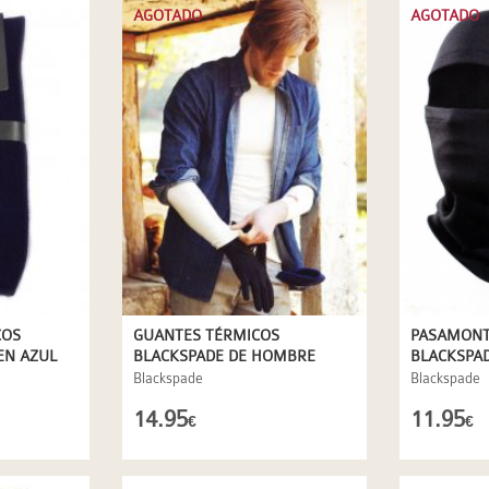
AGOTADO
AGOTADO
COS
GUANTES TÉRMICOS
PASAMONT
EN AZUL
BLACKSPADE DE HOMBRE
BLACKSPA
Blackspade
Blackspade
14.95
11.95
€
€