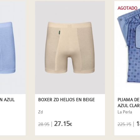
AGOTADO
N AZUL
BOXER ZD HELIOS EN BEIGE
PIJAMA DE
AZUL CLA
Zd
La Perla
27.15
1
|
|
28.95
225.75
€