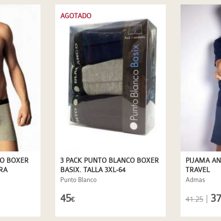
AGOTADO
CO BOXER
3 PACK PUNTO BLANCO BOXER
PIJAMA A
RA
BASIX. TALLA 3XL-64
TRAVEL
Punto Blanco
Admas
45
37
|
41.25
€