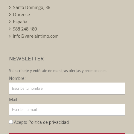
Santo Domingo, 38
Ourense
España
988 248 180
info@varelaintimo.com
NEWSLETTER
Subscríbete y entérate de nuestras ofertas y promociones.
Nombre:
Mail:
Acepto
Política de privacidad