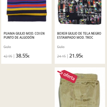
BOXER GIULIO DE TELA NEGRO
PIJAMA GIULIO MOD. COI EN
ESTAMPADO MOD. TROC
PUNTO DE ALGODÓN
Giulio
Giulio
21.95
38.55
|
|
24.15
42.95
€
€