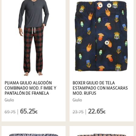
PIJAMA GIULIO ALGODÓN
BOXER GIULIO DE TELA
COMBINADO MOD. F IMBE Y
ESTAMPADO CON MASCARAS
PANTALÓN DE FRANELA
MOD. RUFUS
Giulio
Giulio
65.25
22.65
|
|
69.75
23.75
€
€