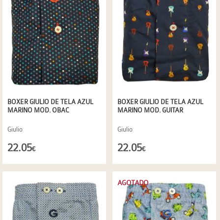
BOXER GIULIO DE TELA AZUL
BOXER GIULIO DE TELA AZUL
MARINO MOD. OBAC
MARINO MOD. GUITAR
Giulio
Giulio
22.05
22.05
€
€
AGOTADO