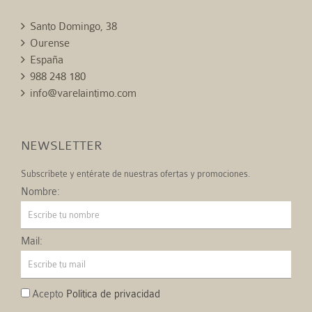
Santo Domingo, 38
Ourense
España
988 248 180
info@varelaintimo.com
NEWSLETTER
Subscríbete y entérate de nuestras ofertas y promociones.
Nombre:
Mail:
Acepto
Política de privacidad