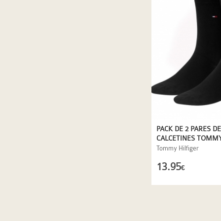
PACK DE 2 PARES DE
CALCETINES TOMMY
EN NEGRO
Tommy Hilfiger
13.95
€