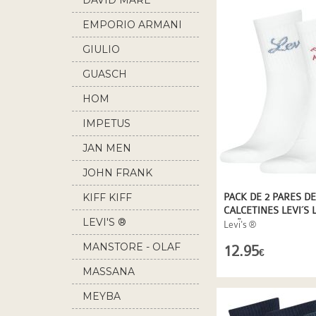
DAVID MARE
EMPORIO ARMANI
GIULIO
GUASCH
HOM
IMPETUS
JAN MEN
JOHN FRANK
KIFF KIFF
PACK DE 2 PARES DE
CALCETINES LEVI´S 
LEVI'S ®
CAÑA CORTA
Levi's ®
MANSTORE - OLAF
12.95
€
BENZ
MASSANA
MEYBA