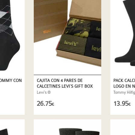
PACK CAL
TOMMY CON
CAJITA CON 4 PARES DE
LOGO EN 
CALCETINES LEVI´S GIFT BOX
EN VERDE OLIVA
Tommy Hilfi
Levi's ®
13.95
26.75
€
€