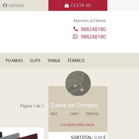
CESTA (0)
ENTRAR
Atención al Cliente
988248180
988248180
PIJAMAS
SLIPS
TANGA
TÉRMICO
Datos de Compra
Página 1 de 1
REF.
CANT.
PRECIO
La cesta está vacia.
SUBTOTAL:
0.00 €