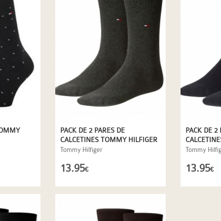
TOMMY
PACK DE 2 PARES DE
PACK DE 2
CALCETINES TOMMY HILFIGER
CALCETINE
EN GRIS ANTRACITA
EN MARIN
Tommy Hilfiger
Tommy Hilfi
13.95
13.95
€
€