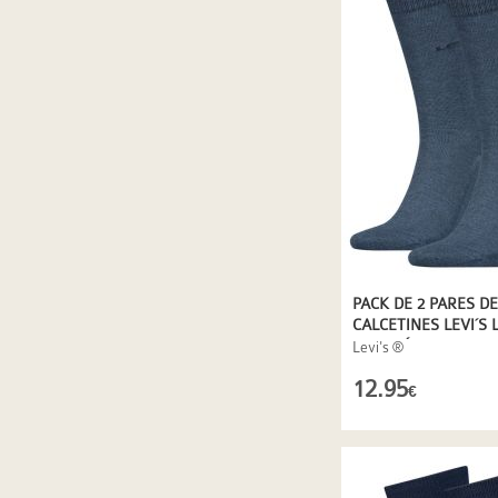
PACK DE 2 PARES DE
CALCETINES LEVI´S 
ALGODÓN Y LYOCELL
Levi's ®
12.95
€