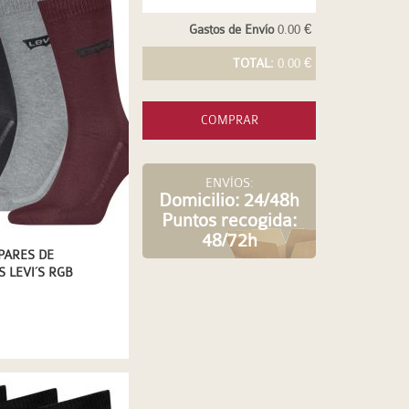
Gastos de Envío
0.00 €
TOTAL:
0.00 €
COMPRAR
ENVÍOS:
Domicilio: 24/48h
Puntos recogida:
48/72h
 PARES DE
S LEVI´S RGB