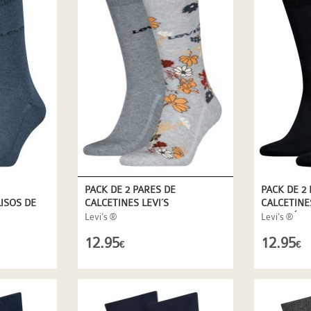
PACK DE 2 PARES DE
PACK DE 2
LISOS DE
CALCETINES LEVI´S
CALCETINES
 (TENCEL)
ESTAMPADOS EN GRIS
ALGODÓN Y
Levi's ®
Levi's ®
12.95
12.95
€
€