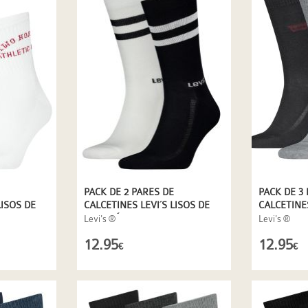
PACK DE 2 PARES DE
PACK DE 3
LISOS DE
CALCETINES LEVI´S LISOS DE
CALCETINE
ALGODÓN EN BLANCO Y
COMBO
Levi's ®
Levi's ®
NEGRO
12.95
12.95
€
€