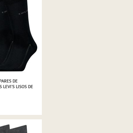
 PARES DE
 LEVI´S LISOS DE
 LYOCELL (TENCEL)