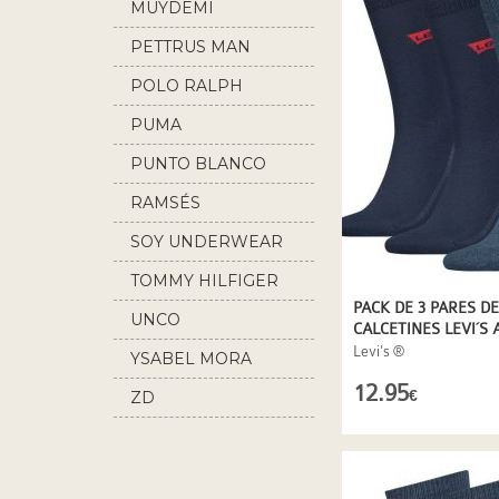
MUYDEMI
PETTRUS MAN
POLO RALPH
LAUREN
PUMA
PUNTO BLANCO
RAMSÉS
SOY UNDERWEAR
TOMMY HILFIGER
PACK DE 3 PARES DE
UNCO
CALCETINES LEVI´S 
DENIM
Levi's ®
YSABEL MORA
12.95
ZD
€