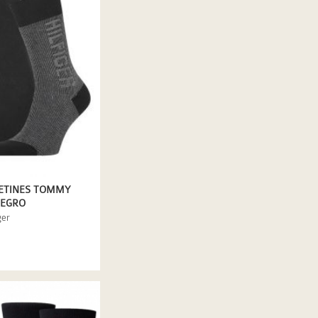
CETINES TOMMY
NEGRO
ger