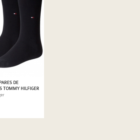
 PARES DE
S TOMMY HILFIGER
O
ger