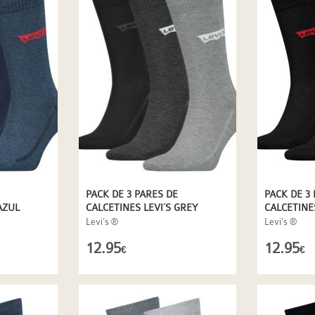
PACK DE 3 PARES DE
PACK DE 3
AZUL
CALCETINES LEVI´S GREY
CALCETINE
COMBO
COMBO
Levi's ®
Levi's ®
12.95
12.95
€
€