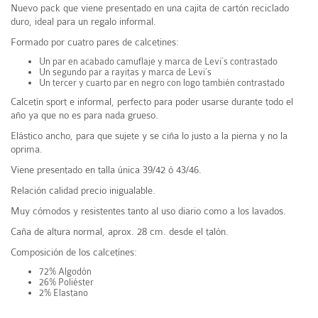
Nuevo pack que viene presentado en una cajita de cartón reciclado
duro, ideal para un regalo informal.
Formado por cuatro pares de calcetines:
Un par en acabado camuflaje y marca de Levi´s contrastado
Un segundo par a rayitas y marca de Levi´s
Un tercer y cuarto par en negro con logo también contrastado
Calcetín sport e informal, perfecto para poder usarse durante todo el
año ya que no es para nada grueso.
Elástico ancho, para que sujete y se ciña lo justo a la pierna y no la
oprima.
Viene presentado en talla única 39/42 ó 43/46.
Relación calidad precio inigualable.
Muy cómodos y resistentes tanto al uso diario como a los lavados.
Caña de altura normal, aprox. 28 cm. desde el talón.
Composición de los calcetínes:
72% Algodón
26% Poliéster
2% Elastano