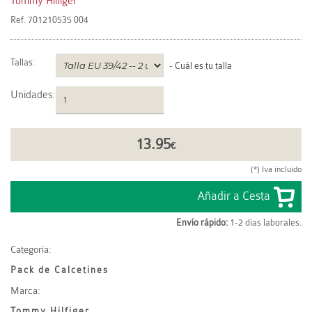
Tommy Hilfiger
Ref.
701210535 004
Tallas:
-
Cuál es tu talla
Unidades
:
13.95
€
(*) Iva incluido
Envío rápido:
1-2 días laborales.
Categoría:
Pack de Calcetines
Marca:
Tommy Hilfiger