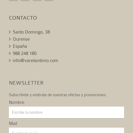
CONTACTO
Santo Domingo, 38
Ourense
España
988 248 180
info@varelaintimo.com
NEWSLETTER
Subscríbete y entérate de nuestras ofertas y promociones.
Nombre:
Mail: