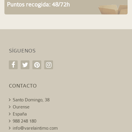
Puntos recogida: 48/72h
SÍGUENOS
CONTACTO
Santo Domingo, 38
Ourense
España
988 248 180
info@varelaintimo.com