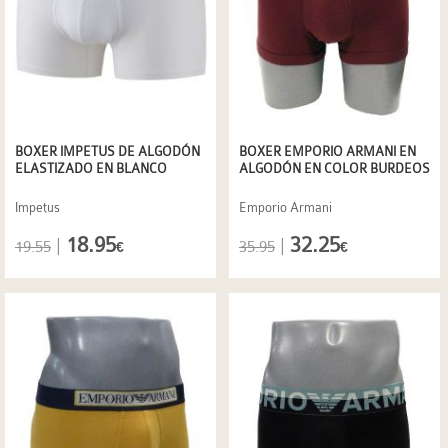
BOXER IMPETUS DE ALGODÓN
BOXER EMPORIO ARMANI EN
ELASTIZADO EN BLANCO
ALGODÓN EN COLOR BURDEOS
Impetus
Emporio Armani
18.95
32.25
|
|
19.55
35.95
€
€