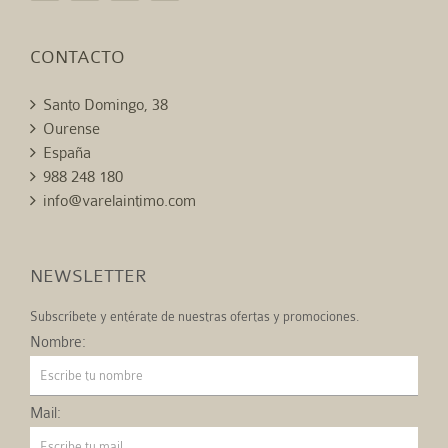
CONTACTO
Santo Domingo, 38
Ourense
España
988 248 180
info@varelaintimo.com
NEWSLETTER
Subscríbete y entérate de nuestras ofertas y promociones.
Nombre:
Mail: