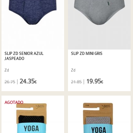
SLIP ZD SENIOR AZUL
SLIP ZD MINI GRIS
JASPEADO
Zd
Zd
24.35
19.95
|
|
26.75
21.85
€
€
AGOTADO