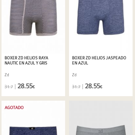
BOXER ZD HELIOS RAYA
BOXER ZD HELIOS JASPEADO
NAUTIC EN AZUL Y GRIS
EN AZUL
Zd
Zd
28.55
28.55
|
|
31.7
31.7
€
€
AGOTADO