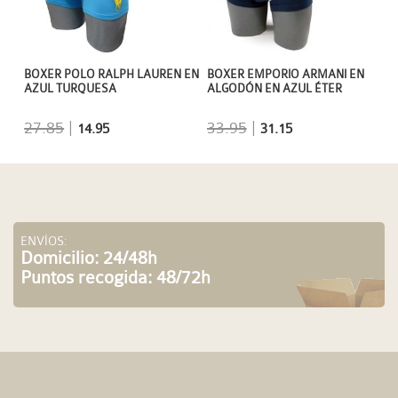
BOXER EMPORIO ARMANI EN
BOXER POLO RALPH LAUREN EN
ALGODÓN EN AZUL ÉTER
AZUL TURQUESA
33.95
|
27.85
|
31.15
14.95
ENVÍOS:
Domicilio: 24/48h
Puntos recogida: 48/72h