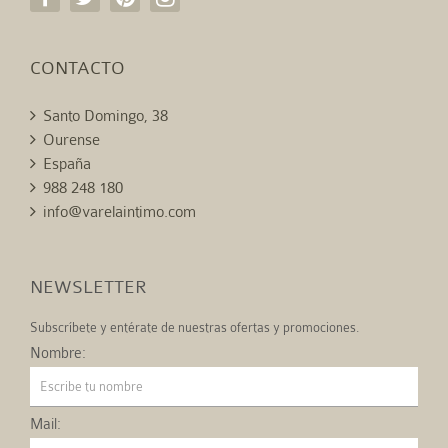
CONTACTO
Santo Domingo, 38
Ourense
España
988 248 180
info@varelaintimo.com
NEWSLETTER
Subscríbete y entérate de nuestras ofertas y promociones.
Nombre:
Mail: