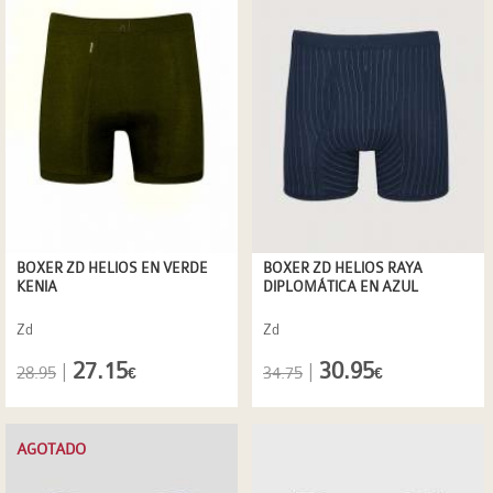
BOXER ZD HELIOS EN VERDE
BOXER ZD HELIOS RAYA
KENIA
DIPLOMÁTICA EN AZUL
Zd
Zd
27.15
30.95
|
|
28.95
34.75
€
€
AGOTADO