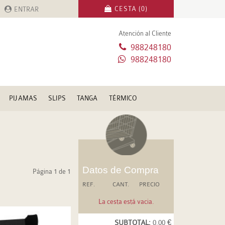
CESTA (0)
ENTRAR
Atención al Cliente
988248180
988248180
PIJAMAS
SLIPS
TANGA
TÉRMICO
Datos de Compra
Página 1 de 1
REF.
CANT.
PRECIO
La cesta está vacia.
SUBTOTAL:
0.00 €