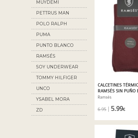
MUYDEMI
PETTRUS MAN
POLO RALPH
LAUREN
PUMA
PUNTO BLANCO
RAMSÉS
SOY UNDERWEAR
TOMMY HILFIGER
CALCETINES TÉRMI
UNCO
RAMSÉS SIN PUÑO 
GRANATE
Ramsés
YSABEL MORA
5.99
|
6.95
ZD
€