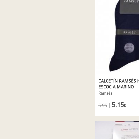
CALCETÍN RAMSÉS H
ESCOCIA MARINO
Ramsés
5.15
|
5.95
€