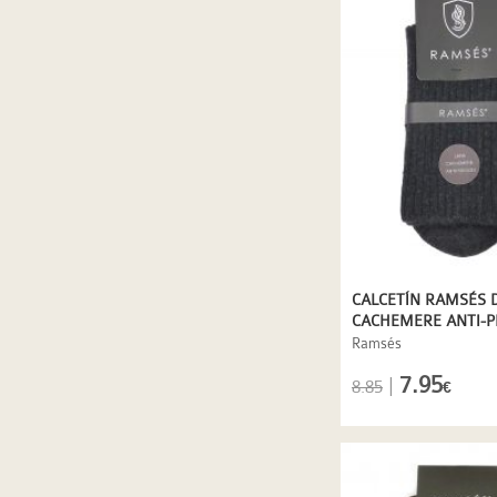
CALCETÍN RAMSÉS 
CACHEMERE ANTI-P
GRIS
Ramsés
7.95
|
8.85
€