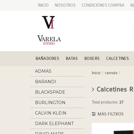
INICIO
NOSOTROS
CONDICIONES COMPRA
B
BAÑADORES
BATAS
BOXERS
CALCETINES
ADMAS
Inicio
ramsés
BARANDI
Calcetines 
BLACKSPADE
BURLINGTON
Total productos:
27
CALVIN KLEIN
MÁS FILTROS
DARK ELEPHANT