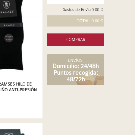
Gastos de Envío
0.00 €
TOTAL:
0.00 €
COMPRAR
ENVÍOS:
Domicilio: 24/48h
Puntos recogida:
48/72h
RAMSÉS HILO DE
UÑO ANTI-PRESIÓN