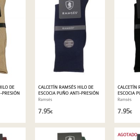
ILO DE
CALCETÍN RAMSÉS HILO DE
CALCETÍN 
I-PRESIÓN
ESCOCIA PUÑO ANTI-PRESIÓN
ESCOCIA P
EN AZUL MARINO
EN NEGRO
Ramsés
Ramsés
7.95
7.95
€
€
AGOTADO