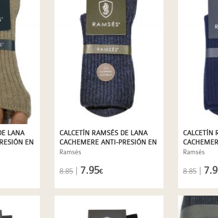
DE LANA
CALCETÍN RAMSÉS DE LANA
CALCETÍN 
RESIÓN EN
CACHEMERE ANTI-PRESIÓN EN
CACHEMERE
AZUL
AZUL MAR
Ramsés
Ramsés
7.95
7.9
|
|
8.85
8.85
€