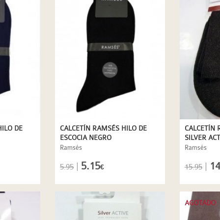
ILO DE
CALCETÍN RAMSÉS HILO DE
CALCETÍN 
ESCOCIA NEGRO
SILVER AC
Ramsés
Ramsés
5.15
14
|
|
5.95
15.95
€
AGOTADO