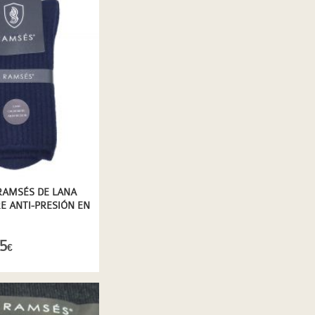
RAMSÉS DE LANA
 ANTI-PRESIÓN EN
INO
5
€