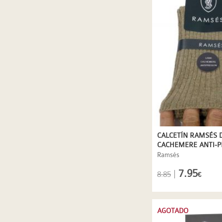
CALCETÍN RAMSÉS 
CACHEMERE ANTI-P
BEIGE/CAMEL
Ramsés
7.95
|
8.85
€
AGOTADO