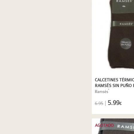
CALCETINES TÉRMI
RAMSÉS SIN PUÑO 
MARRÓN
Ramsés
5.99
|
6.95
€
AGOTADO