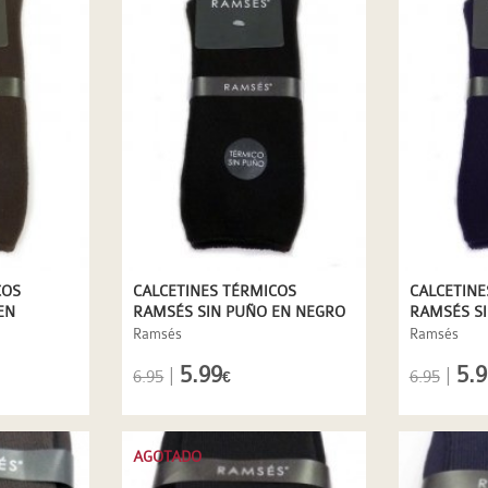
COS
CALCETINES TÉRMICOS
CALCETINE
EN
RAMSÉS SIN PUÑO EN NEGRO
RAMSÉS SI
MARINO
Ramsés
Ramsés
5.99
5.9
|
|
6.95
6.95
€
AGOTADO