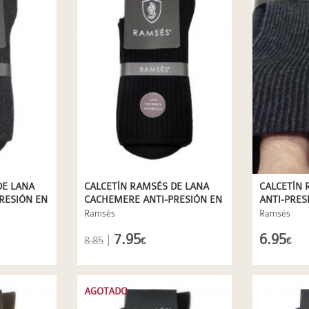
DE LANA
CALCETÍN RAMSÉS DE LANA
CALCETÍN 
RESIÓN EN
CACHEMERE ANTI-PRESIÓN EN
ANTI-PRES
NEGRO
Ramsés
Ramsés
7.95
6.95
|
8.85
€
€
AGOTADO