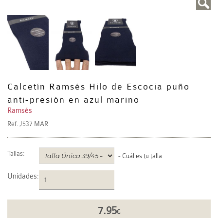
Calcetín Ramsés Hilo de Escocia puño
anti-presión en azul marino
Ramsés
Ref.
J537 MAR
Tallas:
-
Cuál es tu talla
Unidades
:
7.95
€