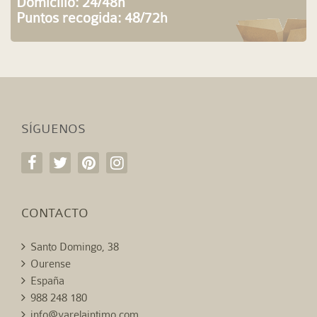
Domicilio: 24/48h
Puntos recogida: 48/72h
SÍGUENOS
CONTACTO
Santo Domingo, 38
Ourense
España
988 248 180
info@varelaintimo.com