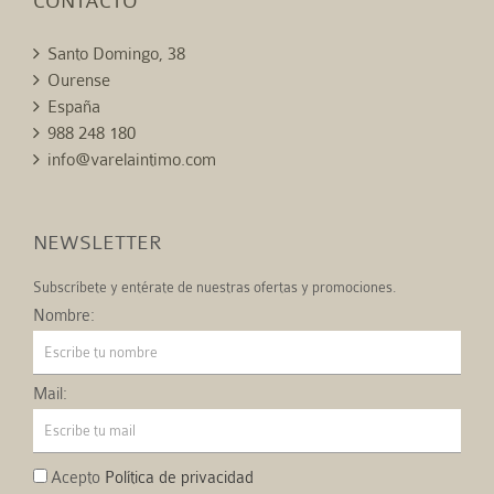
CONTACTO
Santo Domingo, 38
Ourense
España
988 248 180
info@varelaintimo.com
NEWSLETTER
Subscríbete y entérate de nuestras ofertas y promociones.
Nombre:
Mail:
Acepto
Política de privacidad