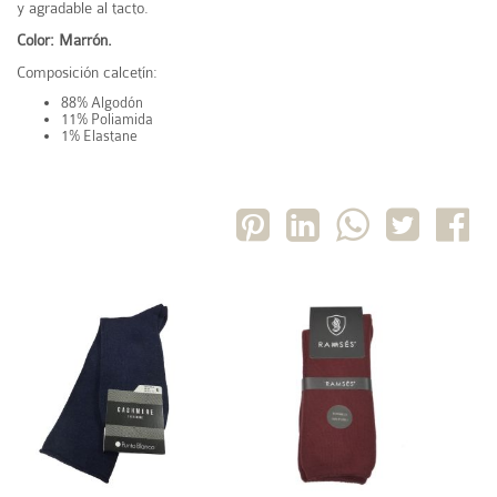
y agradable al tacto.
Color: Marrón.
Composición calcetín:
88% Algodón
11% Poliamida
1% Elastane