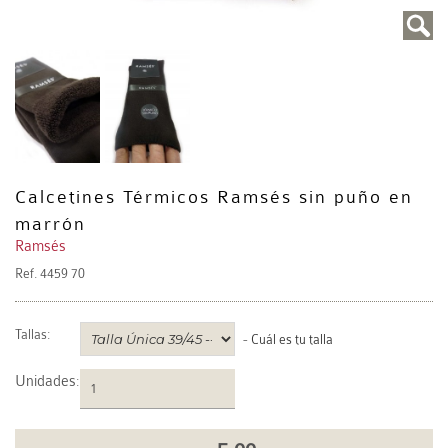
Calcetines Térmicos Ramsés sin puño en
marrón
Ramsés
Ref.
4459 70
Tallas:
-
Cuál es tu talla
Unidades
: