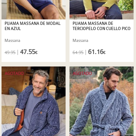
PIJAMA MASSANA DE MODAL
PIJAMA MASSANA DE
EN AZUL
TERCIOPELO CON CUELLO PICO
Massana
Massana
47.55
61.16
|
|
49.95
64.95
€
€
AGOTADO
AGOTADO