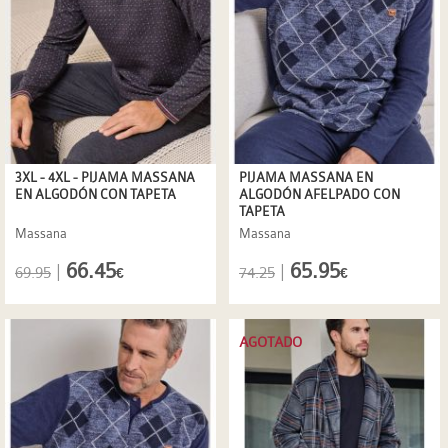
3XL - 4XL - PIJAMA MASSANA
PIJAMA MASSANA EN
EN ALGODÓN CON TAPETA
ALGODÓN AFELPADO CON
TAPETA
Massana
Massana
66.45
65.95
|
|
69.95
74.25
€
€
AGOTADO