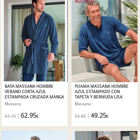
AGOTADO
BATA MASSANA HOMBRE
PIJAMA MASSANA HOMBRE
VERANO CORTA AZUL
AZUL ESTAMPADO CON
ESTAMPADA CRUZADA MANGA
TAPETA Y BERMUDA LISA
LARGA
Massana
Massana
62.95
49.25
|
|
67.75
53.85
€
€