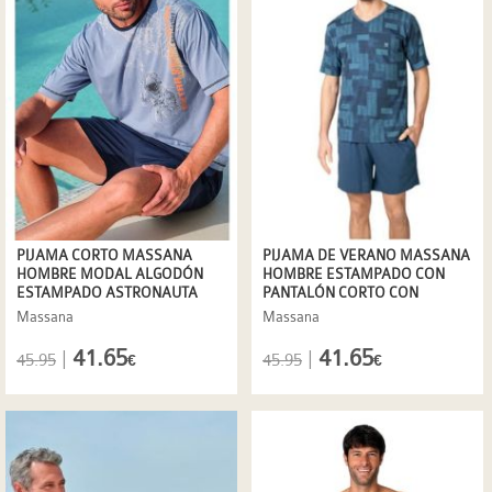
PIJAMA CORTO MASSANA
PIJAMA DE VERANO MASSANA
HOMBRE MODAL ALGODÓN
HOMBRE ESTAMPADO CON
ESTAMPADO ASTRONAUTA
PANTALÓN CORTO CON
BOLSILLOS
Massana
Massana
41.65
41.65
|
|
45.95
45.95
€
€