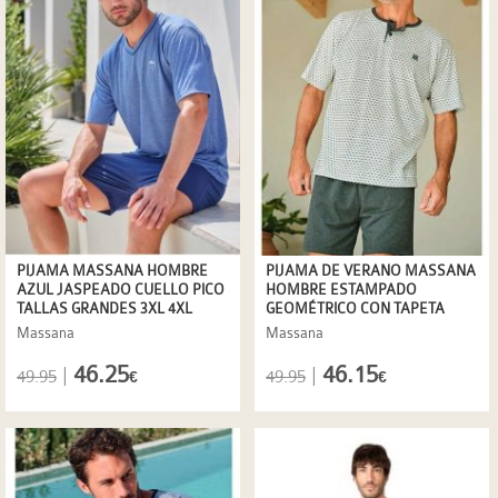
PIJAMA MASSANA HOMBRE
PIJAMA DE VERANO MASSANA
AZUL JASPEADO CUELLO PICO
HOMBRE ESTAMPADO
TALLAS GRANDES 3XL 4XL
GEOMÉTRICO CON TAPETA
ABOTONADA
Massana
Massana
46.25
46.15
|
|
49.95
49.95
€
€