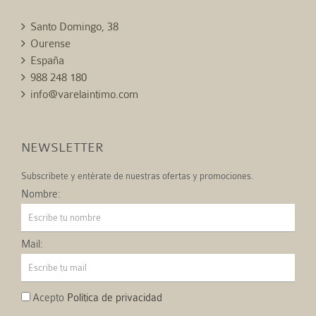
Santo Domingo, 38
Ourense
España
988 248 180
info@varelaintimo.com
NEWSLETTER
Subscríbete y entérate de nuestras ofertas y promociones.
Nombre:
Mail:
Acepto
Política de privacidad