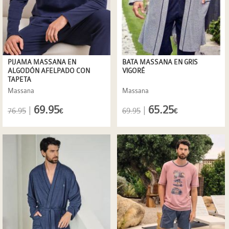
PIJAMA MASSANA EN
BATA MASSANA EN GRIS
ALGODÓN AFELPADO CON
VIGORÉ
TAPETA
Massana
Massana
69.95
65.25
|
|
76.95
69.95
€
€