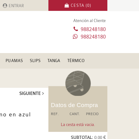
CESTA (0)
ENTRAR
Atención al Cliente
988248180
988248180
PIJAMAS
SLIPS
TANGA
TÉRMICO
SIGUIENTE
Datos de Compra
no en azul
REF.
CANT.
PRECIO
La cesta está vacia.
SUBTOTAL:
0.00 €