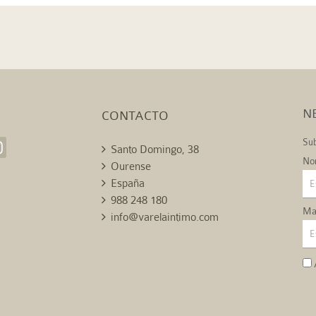
N
CONTACTO
Sub
Santo Domingo, 38
No
Ourense
España
988 248 180
Mai
info@varelaintimo.com