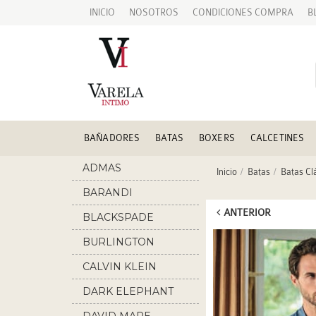
INICIO
NOSOTROS
CONDICIONES COMPRA
B
BAÑADORES
BATAS
BOXERS
CALCETINES
ADMAS
Inicio
Batas
Batas Cl
BARANDI
ANTERIOR
BLACKSPADE
BURLINGTON
CALVIN KLEIN
DARK ELEPHANT