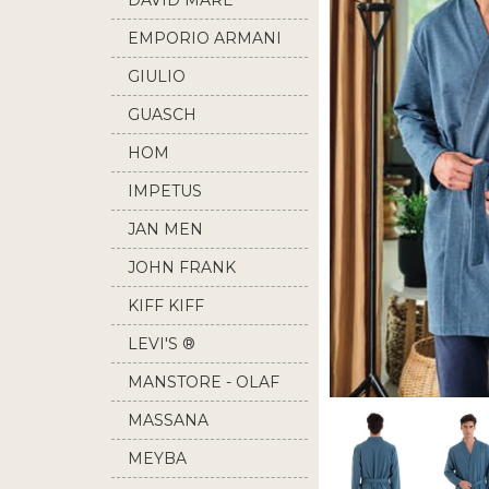
DAVID MARE
EMPORIO ARMANI
GIULIO
GUASCH
HOM
IMPETUS
JAN MEN
JOHN FRANK
KIFF KIFF
LEVI'S ®
MANSTORE - OLAF
BENZ
MASSANA
MEYBA