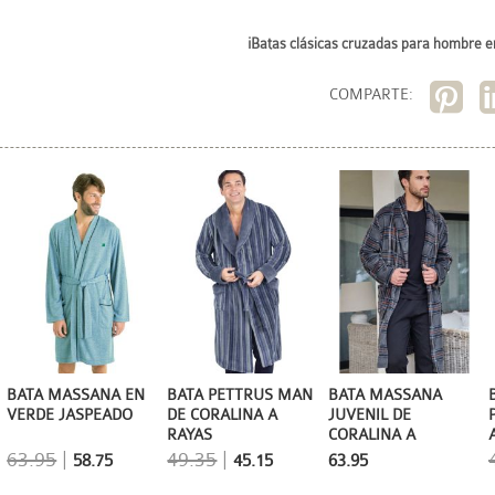
¡Batas clásicas cruzadas para hombre en
COMPARTE:
BATA MASSANA EN
BATA PETTRUS MAN
BATA MASSANA
VERDE JASPEADO
DE CORALINA A
JUVENIL DE
RAYAS
CORALINA A
CUADROS EN GRIS
63.95
|
49.35
|
58.75
45.15
63.95