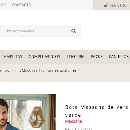
LOG
CONTACTO
REGISTRO
CAMISETAS
COMPLEMENTOS
LENCERÍA
PACKS
PAÑUELOS
ásicas
Bata Massana de verano en azul verde
Bata Massana de vera
verde
Massana
Ref.
L256334 806