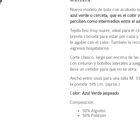
Massana
Nuevo modelo de bata con acabado e
azul verde o cerceta,
que es el color o
perciben como intermedios entre el azu
Tejido fino muy suave, ideal para el cl
prenda cómoda para estar por casa y q
le agobie con el calor. También la r
ingresos hospitalarios.
Corte clásico, largo por encima de las 
con cinturón y bolsillos laterales a jue
lleva un ceñidor para que no se abra.
Ancho entre sisas para una talla M: 57
la prenda: 105 cm. (aprox.)
C
olor: Azul Verde jaspeado
Composición:
50% Algodón
50% Poliéster