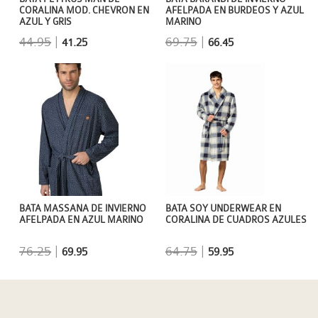
CORALINA MOD. CHEVRON EN
AFELPADA EN BURDEOS Y AZUL
AZUL Y GRIS
MARINO
44.95
|
69.75
|
41.25
66.45
BATA MASSANA DE INVIERNO
BATA SOY UNDERWEAR EN
AFELPADA EN AZUL MARINO
CORALINA DE CUADROS AZULES
76.25
|
64.75
|
69.95
59.95