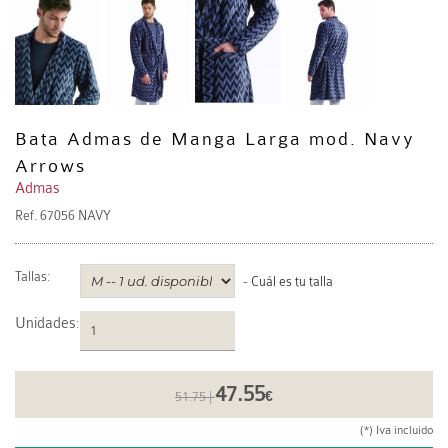
Bata Admas de Manga Larga mod. Navy
Arrows
Admas
Ref.
67056 NAVY
Tallas:
-
Cuál es tu talla
Unidades
:
47.55
51.75 |
€
(*) Iva incluido