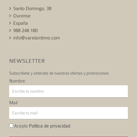
Santo Domingo, 38
Ourense
España
988 248 180
info@varelaintimo.com
NEWSLETTER
Subscríbete y entérate de nuestras ofertas y promociones.
Nombre:
Mail:
Acepto
Política de privacidad