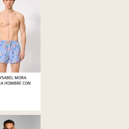
YSABEL MORA
RA HOMBRE CON
 MARINAS