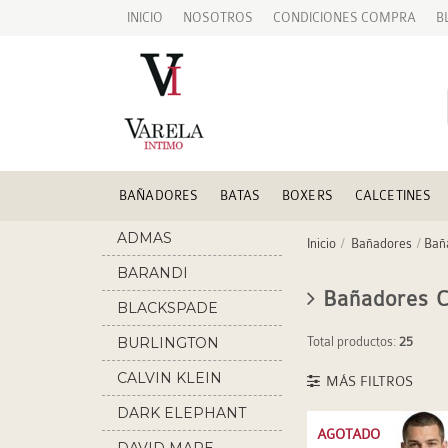
INICIO
NOSOTROS
CONDICIONES COMPRA
B
BAÑADORES
BATAS
BOXERS
CALCETINES
ADMAS
Inicio
Bañadores
Baña
BARANDI
Bañadores C
BLACKSPADE
BURLINGTON
Total productos:
25
CALVIN KLEIN
MÁS FILTROS
DARK ELEPHANT
AGOTADO