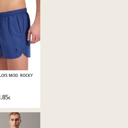
LOIS MOD. ROCKY
.85
€