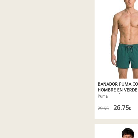
BAÑADOR PUMA CO
HOMBRE EN VERDE
SECADO RÁPIDO
Puma
26.75
|
29.95
€