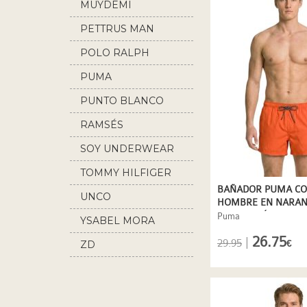
MUYDEMI
PETTRUS MAN
POLO RALPH
LAUREN
PUMA
PUNTO BLANCO
RAMSÉS
SOY UNDERWEAR
TOMMY HILFIGER
BAÑADOR PUMA CO
UNCO
HOMBRE EN NARAN
SECADO RÁPIDO
Puma
YSABEL MORA
26.75
|
29.95
ZD
€