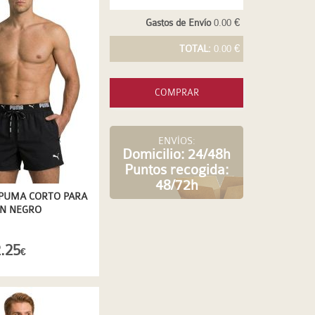
Gastos de Envío
0.00 €
TOTAL:
0.00 €
COMPRAR
ENVÍOS:
Domicilio: 24/48h
Puntos recogida:
48/72h
PUMA CORTO PARA
N NEGRO
.25
€