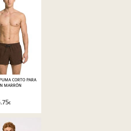
PUMA CORTO PARA
EN MARRÓN
E DE SECADO
.75
€