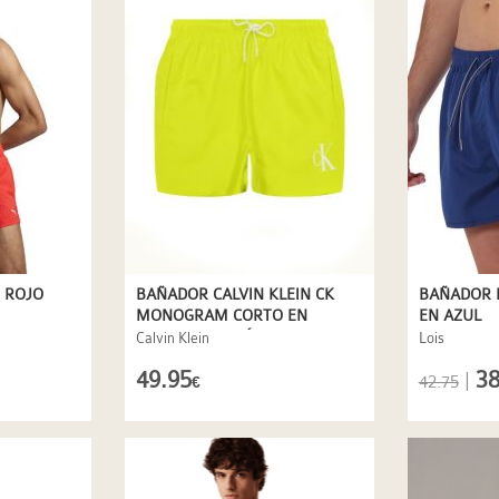
 ROJO
BAÑADOR CALVIN KLEIN CK
BAÑADOR 
MONOGRAM CORTO EN
EN AZUL
AMARILLO LIMÓN
Calvin Klein
Lois
49.95
38
|
42.75
€