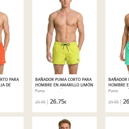
RTO PARA
BAÑADOR PUMA CORTO PARA
BAÑADOR 
JA DE
HOMBRE EN AMARILLO LIMÓN
HOMBRE E
DE SECADO RÁPIDO
SECADO R
Puma
Puma
26.75
26
|
|
29.95
29.95
€