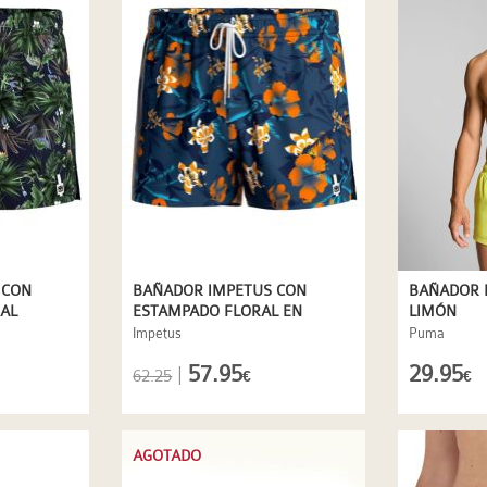
 CON
BAÑADOR IMPETUS CON
BAÑADOR 
AL
ESTAMPADO FLORAL EN
LIMÓN
MARINO
Impetus
Puma
57.95
29.95
|
62.25
€
€
AGOTADO