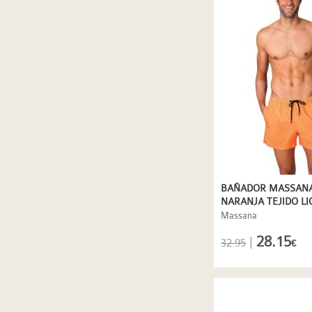
BAÑADOR MASSAN
NARANJA TEJIDO L
MICROESTAMPADO
Massana
28.15
|
32.95
€