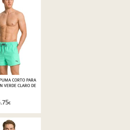
PUMA CORTO PARA
N VERDE CLARO DE
ÁPIDO
.75
€