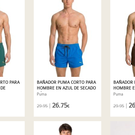
RTO PARA
BAÑADOR PUMA CORTO PARA
BAÑADOR 
 DE
HOMBRE EN AZUL DE SECADO
HOMBRE 
RÁPIDO
CHOCOLAT
Puma
Puma
RÁPIDO
26.75
26
|
|
29.95
29.95
€