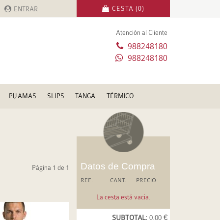
CESTA (0)
ENTRAR
Atención al Cliente
988248180
988248180
PIJAMAS
SLIPS
TANGA
TÉRMICO
Datos de Compra
Página 1 de 1
REF.
CANT.
PRECIO
La cesta está vacia.
SUBTOTAL:
0.00 €