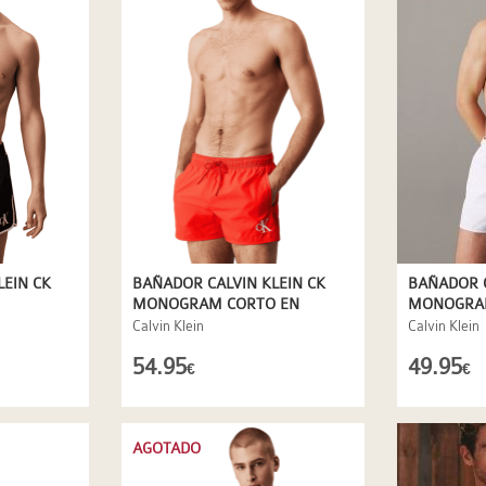
LEIN CK
BAÑADOR CALVIN KLEIN CK
BAÑADOR C
MONOGRAM CORTO EN
MONOGRA
NARANJA
BLANCO
Calvin Klein
Calvin Klein
54.95
49.95
€
€
AGOTADO