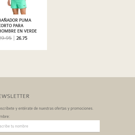
BAÑADOR PUMA
CORTO PARA
HOMBRE EN VERDE
CLARO DE SECADO
29.95
|
26.75
RÁPIDO
EWSLETTER
scríbete y entérate de nuestras ofertas y promociones.
mbre: