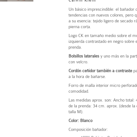
Calvin Klein
Un básico imprescindible: el bañador 
tendencias con nuevos colores, pero 
a su esencia: tejido ligero de secado r
pierna corta.
Logo CK en tamaño medio sobre el mus
izquierda contrastado en negro sobre e
prenda.
Bolsillos laterales
y uno más en la part
con velcro.
Cordón ceñidor también a contraste
pa
a la hora de bañarse.
Forro de malla interior micro perfora
comodidad.
Las medidas aprox. son: Ancho total: 4
de la prenda: 34 cm. aprox. (desde la c
talla M).
Color: Blanco
Composición bañador: