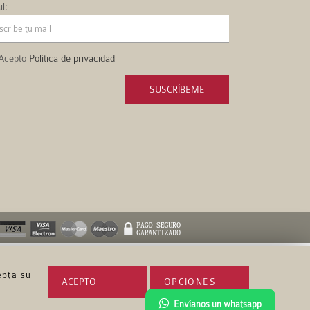
l:
Acepto
Política de privacidad
SUSCRÍBEME
epta su
ACEPTO
OPCIONES
Envíanos un whatsapp