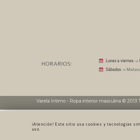
Lunes a viernes
-> 
HORARIOS:
Sábados
-> Mañanas
Varela Intimo - Ropa interior masculina
© 2013 T
¡Atención! Este sitio usa cookies y tecnologías s
uso.