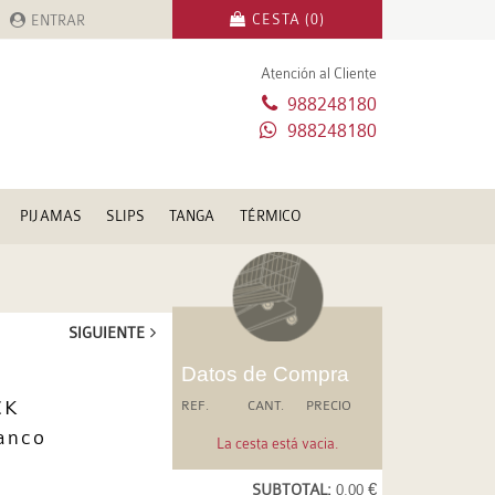
CESTA (0)
ENTRAR
Atención al Cliente
988248180
988248180
PIJAMAS
SLIPS
TANGA
TÉRMICO
SIGUIENTE
Datos de Compra
CK
REF.
CANT.
PRECIO
anco
La cesta está vacia.
SUBTOTAL:
0.00 €