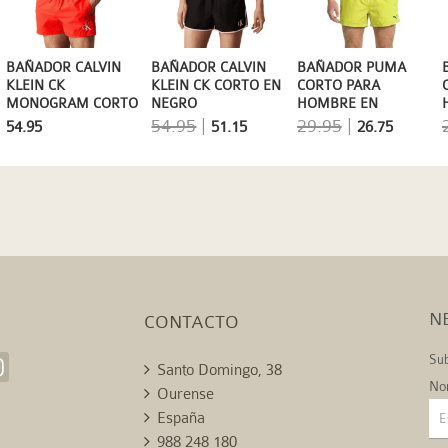
BAÑADOR CALVIN
BAÑADOR CALVIN
BAÑADOR PUMA
KLEIN CK
KLEIN CK CORTO EN
CORTO PARA
MONOGRAM CORTO
NEGRO
HOMBRE EN
EN NARANJA
AMARILLO LIMÓN DE
54.95
|
29.95
|
54.95
51.15
26.75
SECADO RÁPIDO
N
CONTACTO
Sub
Santo Domingo, 38
No
Ourense
España
988 248 180