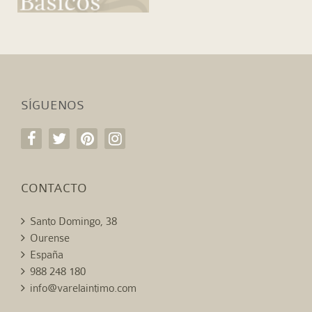
SÍGUENOS
CONTACTO
Santo Domingo, 38
Ourense
España
988 248 180
info@varelaintimo.com