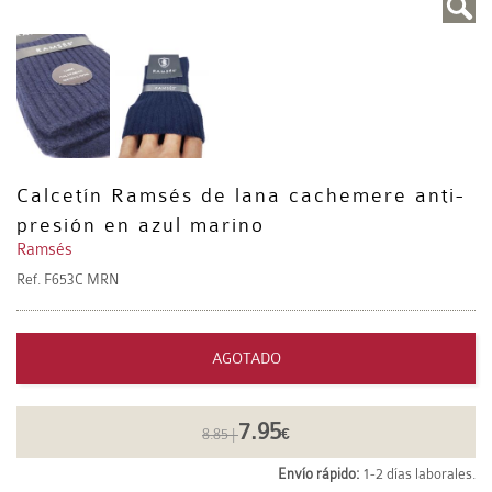
Calcetín Ramsés de lana cachemere anti-
presión en azul marino
Ramsés
Ref.
F653C MRN
AGOTADO
7.95
8.85 |
€
Envío rápido:
1-2 días laborales.