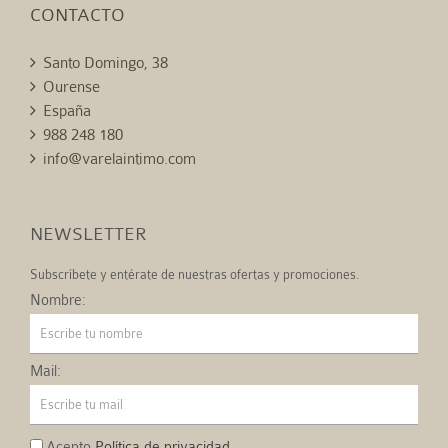
CONTACTO
Santo Domingo, 38
Ourense
España
988 248 180
info@varelaintimo.com
NEWSLETTER
Subscríbete y entérate de nuestras ofertas y promociones.
Nombre:
Mail:
Acepto
Política de privacidad