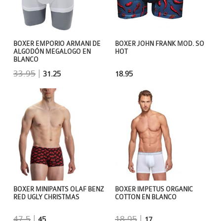
BOXER JOHN FRANK MOD. SO
BOXER EMPORIO ARMANI DE
HOT
ALGODÓN MEGALOGO EN
BLANCO
33.95
|
18.95
31.25
BOXER MINIPANTS OLAF BENZ
BOXER IMPETUS ORGANIC
RED UGLY CHRISTMAS
COTTON EN BLANCO
47.5
|
18.95
|
45
17