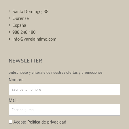
Santo Domingo, 38
Ourense
España
988 248 180
info@varelaintimo.com
NEWSLETTER
Subscríbete y entérate de nuestras ofertas y promociones.
Nombre:
Mail:
Acepto
Política de privacidad