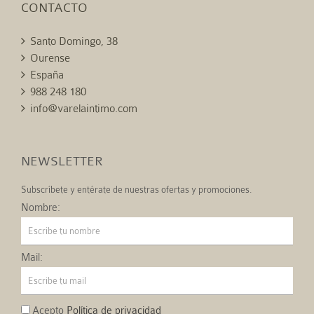
CONTACTO
Santo Domingo, 38
Ourense
España
988 248 180
info@varelaintimo.com
NEWSLETTER
Subscríbete y entérate de nuestras ofertas y promociones.
Nombre:
Mail:
Acepto
Política de privacidad