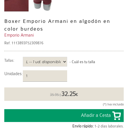
Boxer Emporio Armani en algodón en
color burdeos
Emporio Armani
Ref.
1113893F52309876
Tallas:
-
Cuál es tu talla
Unidades
:
32.25
35.95 |
€
(*) Iva incluido
Envío rápido:
1-2 días laborales.