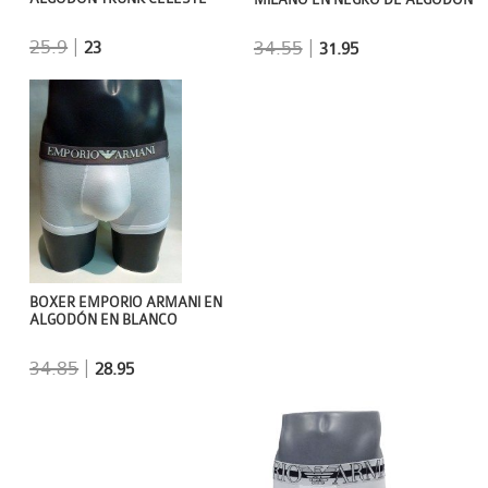
25.9
|
34.55
|
23
31.95
BOXER EMPORIO ARMANI EN
ALGODÓN EN BLANCO
34.85
|
28.95