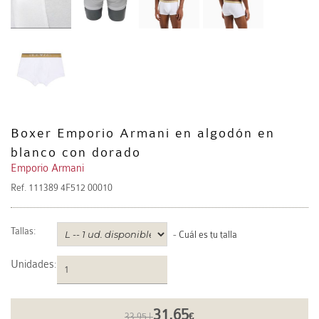
Boxer Emporio Armani en algodón en
blanco con dorado
Emporio Armani
Ref.
111389 4F512 00010
Tallas:
-
Cuál es tu talla
Unidades
:
31.65
33.95 |
€