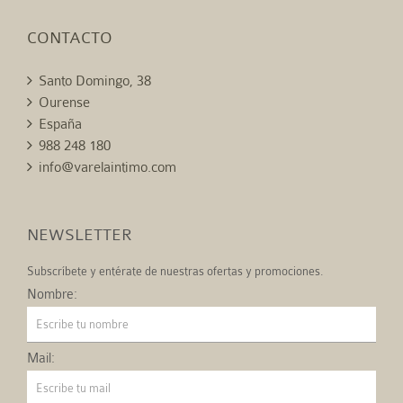
CONTACTO
Santo Domingo, 38
Ourense
España
988 248 180
info@varelaintimo.com
NEWSLETTER
Subscríbete y entérate de nuestras ofertas y promociones.
Nombre:
Mail: