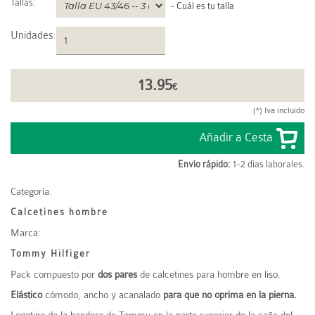
Tallas:
-
Cuál es tu talla
Unidades
:
13.95
€
(*) Iva incluido
Envío rápido:
1-2 días laborales.
Categoría:
Calcetines hombre
Marca:
Tommy Hilfiger
Pack compuesto por
dos pares
de calcetines para hombre en liso.
Elástico
cómodo, ancho y acanalado
para que no oprima en la pierna.
Logotipo de la bandera de Tommy en la parte superior de la caña del