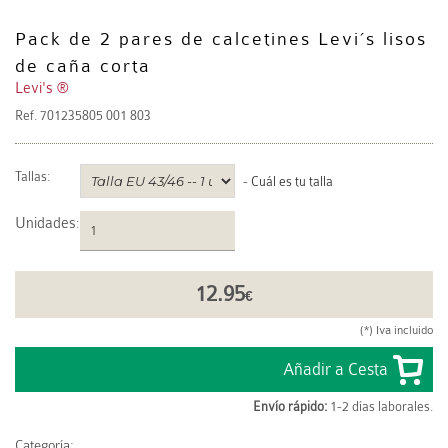
Pack de 2 pares de calcetines Levi´s lisos
de caña corta
Levi's ®
Ref.
701235805 001 803
Tallas:
-
Cuál es tu talla
Unidades
:
12.95
€
(*) Iva incluido
Envío rápido:
1-2 días laborales.
Categoría: