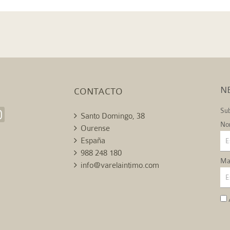
N
CONTACTO
Sub
Santo Domingo, 38
No
Ourense
España
988 248 180
Mai
info@varelaintimo.com