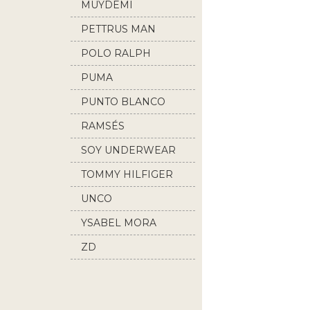
MUYDEMI
PETTRUS MAN
POLO RALPH
LAUREN
PUMA
PUNTO BLANCO
RAMSÉS
SOY UNDERWEAR
TOMMY HILFIGER
UNCO
YSABEL MORA
ZD