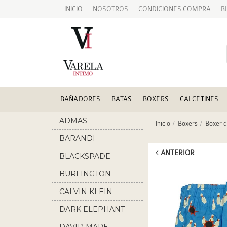
INICIO
NOSOTROS
CONDICIONES COMPRA
B
BAÑADORES
BATAS
BOXERS
CALCETINES
ADMAS
Inicio
Boxers
Boxer d
BARANDI
ANTERIOR
BLACKSPADE
BURLINGTON
CALVIN KLEIN
DARK ELEPHANT