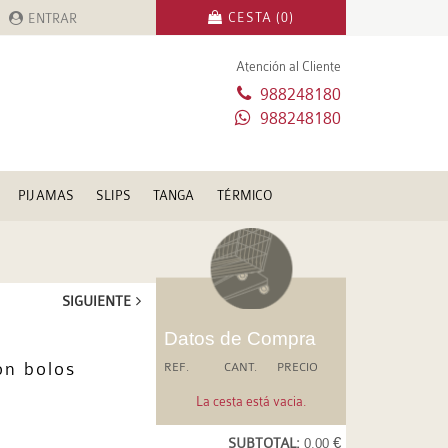
CESTA (0)
ENTRAR
Atención al Cliente
988248180
988248180
PIJAMAS
SLIPS
TANGA
TÉRMICO
SIGUIENTE
Datos de Compra
on bolos
REF.
CANT.
PRECIO
La cesta está vacia.
SUBTOTAL:
0.00 €