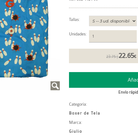
Tallas:
Unidades
:
22.65
23.75 |
€
Envío rápid
Categoría:
Boxer de Tela
Marca:
Giulio