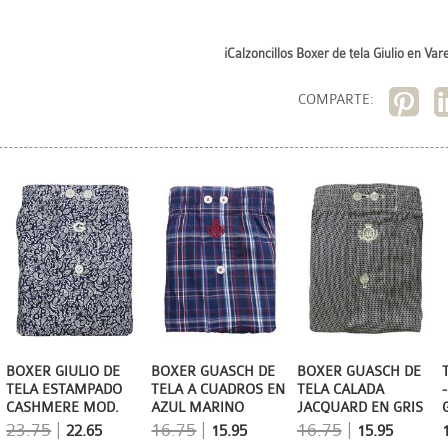
¡Calzoncillos Boxer de tela Giulio en Vare
COMPARTE:
BOXER GIULIO DE
BOXER GUASCH DE
BOXER GUASCH DE
TELA ESTAMPADO
TELA A CUADROS EN
TELA CALADA
CASHMERE MOD.
AZUL MARINO
JACQUARD EN GRIS
PAVIA
23.75
|
16.75
|
16.75
|
22.65
15.95
15.95