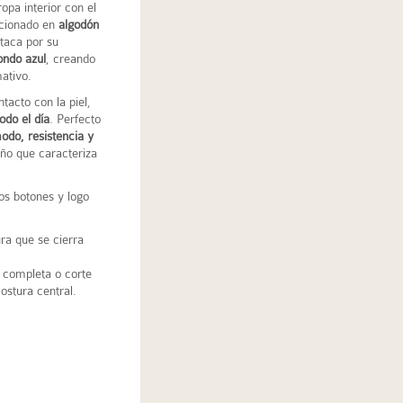
ropa interior con el
ccionado en
algodón
taca por su
ondo azul
, creando
ativo.
ntacto con la piel,
odo el día
. Perfecto
odo, resistencia y
eño que caracteriza
dos botones y logo
ra que se cierra
a completa o corte
ostura central.