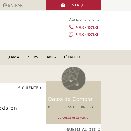
CESTA (0)
ENTRAR
Atención al Cliente
988248180
988248180
PIJAMAS
SLIPS
TANGA
TÉRMICO
SIGUIENTE
Datos de Compra
eds en
REF.
CANT.
PRECIO
La cesta está vacia.
SUBTOTAL:
0.00 €