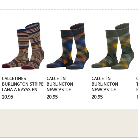
CALCETINES
CALCETÍN
CALCETÍN
BURLINGTON STRIPE
BURLINGTON
BURLINGTON
LANA A RAYAS EN
NEWCASTLE
NEWCASTLE
BEIGE
MELANGE DE LANA
MELANGE DE LANA
20.95
20.95
20.95
EN AZUL COBALTO
EN AZUL ACERO