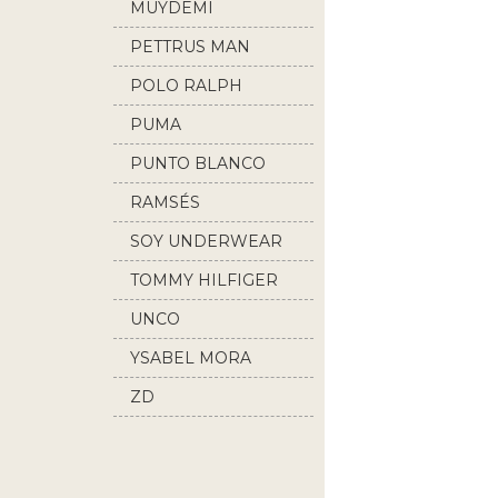
MUYDEMI
PETTRUS MAN
POLO RALPH
LAUREN
PUMA
PUNTO BLANCO
RAMSÉS
SOY UNDERWEAR
TOMMY HILFIGER
UNCO
YSABEL MORA
ZD