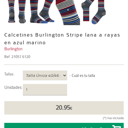
Calcetines Burlington Stripe lana a rayas
en azul marino
Burlington
Ref.
21057 6120
Tallas:
-
Cuál es tu talla
Unidades
:
20.95
€
(*) Iva incluido