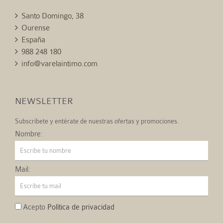
Santo Domingo, 38
Ourense
España
988 248 180
info@varelaintimo.com
NEWSLETTER
Subscríbete y entérate de nuestras ofertas y promociones.
Nombre:
Mail:
Acepto
Política de privacidad