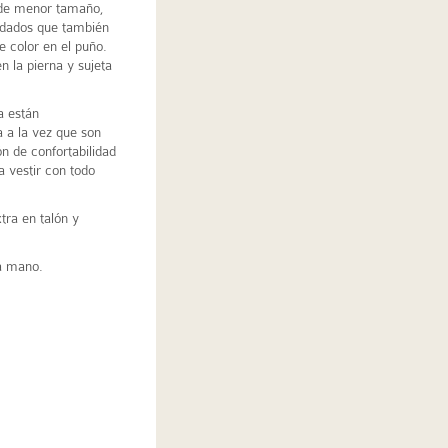
de menor tamaño,
adados que también
e color en el puño.
 la pierna y sujeta
a están
a a la vez que son
n de confortabilidad
a vestir con todo
tra en talón y
 a mano.