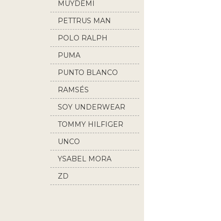
MUYDEMI
PETTRUS MAN
POLO RALPH
LAUREN
PUMA
PUNTO BLANCO
RAMSÉS
SOY UNDERWEAR
TOMMY HILFIGER
UNCO
YSABEL MORA
ZD