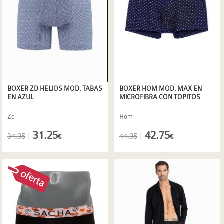
BOXER ZD HELIOS MOD. TABAS
BOXER HOM MOD. MAX EN
EN AZUL
MICROFIBRA CON TOPITOS
Zd
Hom
31.25
42.75
|
|
34.95
44.95
€
€