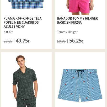
PIJAMA KIFF-KIFF DE TELA
BAÑADOR TOMMY HILFIGER
POPELÍN EN CUADRITOS
BASIC EN FUCSIA
AZULES VICHY
Kiff Kiff
Tommy Hilfiger
49.75
56.25
|
|
53.85
59.95
€
€