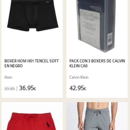
BOXER HOM H01 TENCEL SOFT
PACK CON 3 BOXERS DE CALVIN
EN NEGRO
KLEIN CA0
Hom
Calvin Klein
36.95
42.95
|
39.85
€
€