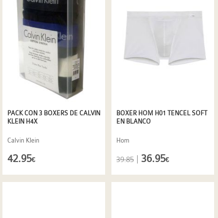
PACK CON 3 BOXERS DE CALVIN
BOXER HOM H01 TENCEL SOFT
KLEIN H4X
EN BLANCO
Calvin Klein
Hom
42.95
36.95
|
39.85
€
€