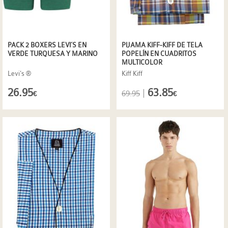
PACK 2 BOXERS LEVI´S EN
PIJAMA KIFF-KIFF DE TELA
VERDE TURQUESA Y MARINO
POPELÍN EN CUADRITOS
MULTICOLOR
Levi's ®
Kiff Kiff
26.95
63.85
|
69.95
€
€