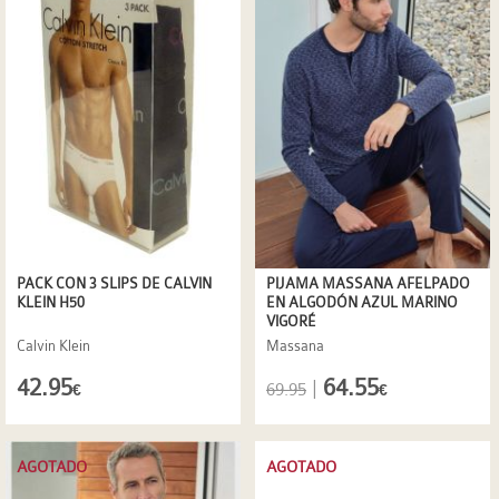
PACK CON 3 SLIPS DE CALVIN
PIJAMA MASSANA AFELPADO
KLEIN H50
EN ALGODÓN AZUL MARINO
VIGORÉ
Calvin Klein
Massana
42.95
64.55
|
69.95
€
€
AGOTADO
AGOTADO