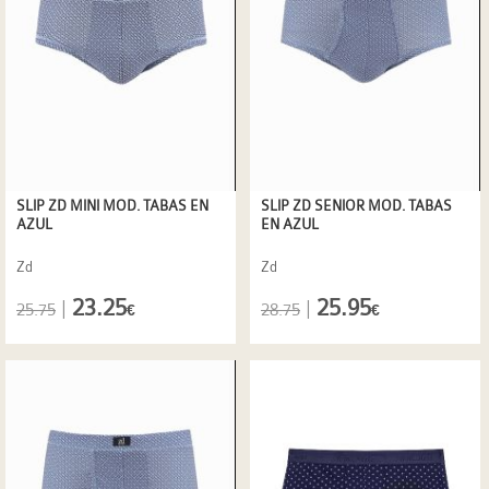
SLIP ZD MINI MOD. TABAS EN
SLIP ZD SENIOR MOD. TABAS
AZUL
EN AZUL
Zd
Zd
23.25
25.95
|
|
25.75
28.75
€
€