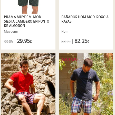
PIJAMA MUYDEMI MOD.
BAÑADOR HOM MOD. ROXO A
SIESTA CAMISERO EN PUNTO
RAYAS
DE ALGODÓN
Muydemi
Hom
29.95
82.25
|
|
33.85
88.95
€
€
AGOTADO