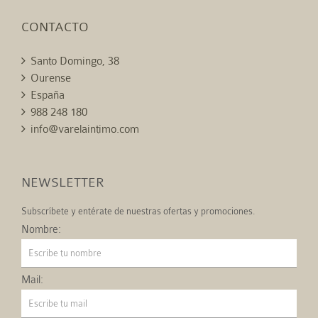
CONTACTO
Santo Domingo, 38
Ourense
España
988 248 180
info@varelaintimo.com
NEWSLETTER
Subscríbete y entérate de nuestras ofertas y promociones.
Nombre:
Mail: