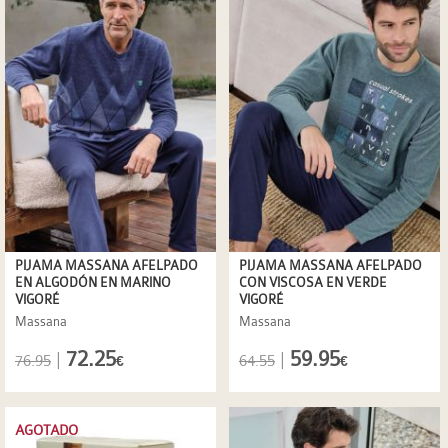
PIJAMA MASSANA AFELPADO
PIJAMA MASSANA AFELPADO
EN ALGODÓN EN MARINO
CON VISCOSA EN VERDE
VIGORÉ
VIGORÉ
Massana
Massana
72.25
59.95
|
|
76.95
64.55
€
€
AGOTADO