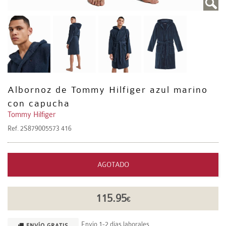
Albornoz de Tommy Hilfiger azul marino
con capucha
Tommy Hilfiger
Ref.
2S879005573 416
AGOTADO
115.95
€
Envío 1-2 días laborales.
ENVÍO GRATIS