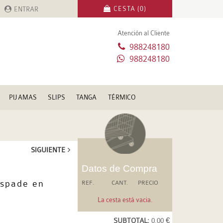
CESTA (0)
ENTRAR
Atención al Cliente
988248180
988248180
PIJAMAS
SLIPS
TANGA
TÉRMICO
SIGUIENTE
Datos de Compra
kspade en
REF.
CANT.
PRECIO
La cesta está vacia.
SUBTOTAL:
0.00 €