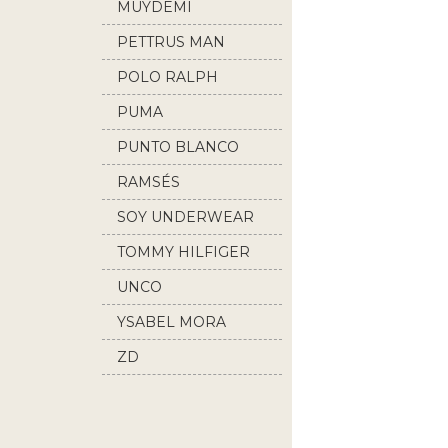
MUYDEMI
PETTRUS MAN
POLO RALPH
LAUREN
PUMA
PUNTO BLANCO
RAMSÉS
SOY UNDERWEAR
TOMMY HILFIGER
UNCO
YSABEL MORA
ZD