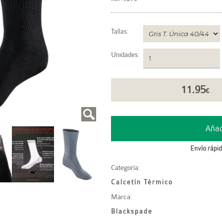
Tallas:
Unidades
:
11.95
€
Envío rápid
Categoría:
Calcetín Térmico
Marca:
Blackspade