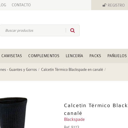
LOG
CONTACTO
REGISTRO
CAMISETAS
COMPLEMENTOS
LENCERÍA
PACKS
PAÑUELOS
ines - Guantes y Gorros
Calcetín Térmico Blackspade en canalé
Calcetín Térmico Blac
canalé
Blackspade
Ref.
9273