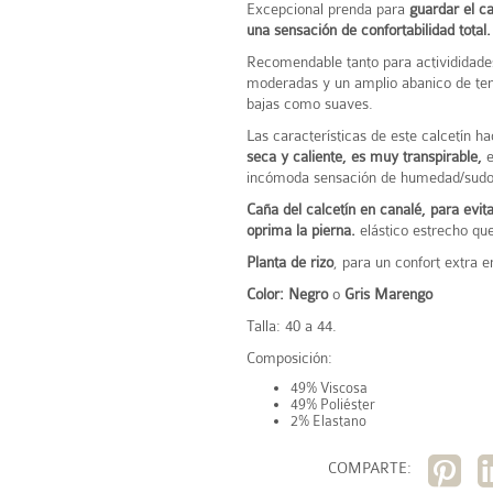
Excepcional prenda para
guardar el ca
una sensación de confortabilidad total.
Recomendable tanto para activididades
moderadas y un amplio abanico de tem
bajas como suaves.
Las características de este calcetín h
seca y caliente, es muy transpirable,
e
incómoda sensación de humedad/sudor
Caña del calcetín en canalé,
para evit
oprima la pierna.
elástico estrecho que
Planta de rizo
, para un confort extra en
Color: Negro
o
Gris Marengo
Talla: 40 a 44.
Composición:
49% Viscosa
49% Poliéster
2% Elastano
COMPARTE: