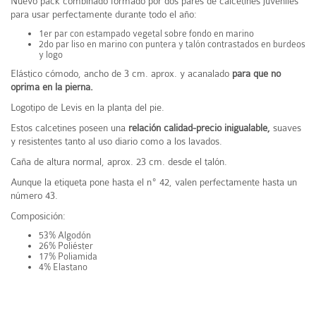
Nuevo pack combinado formado por dos pares de calcetines juveniles
para usar perfectamente durante todo el año:
1er par con estampado vegetal sobre fondo en marino
2do
par liso en marino con puntera y talón contrastados en burdeos
y logo
Elástico cómodo, ancho de 3 cm. aprox. y acanalado
para que no
oprima en la pierna.
Logotipo de Levis en la planta del pie.
Estos calcetines poseen una
relación calidad-precio inigualable,
suaves
y resistentes tanto al uso diario como a los lavados.
Caña de altura normal, aprox. 23 cm. desde el talón.
Aunque la etiqueta pone hasta el nº 42, valen perfectamente hasta un
número 43.
Composición:
53% Algodón
26% Poliéster
17% Poliamida
4% Elastano