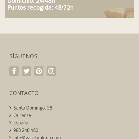
Domicilio: 24/48h
Puntos recogida: 48/72h
SÍGUENOS
CONTACTO
Santo Domingo, 38
Ourense
España
988 248 180
info@varelaintimo.com