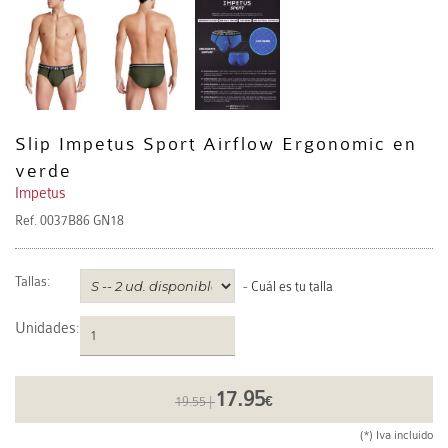
Slip Impetus Sport Airflow Ergonomic en
verde
Impetus
Ref.
0037B86 GN18
Tallas:
-
Cuál es tu talla
Unidades
:
17.95
19.55 |
€
(*) Iva incluido