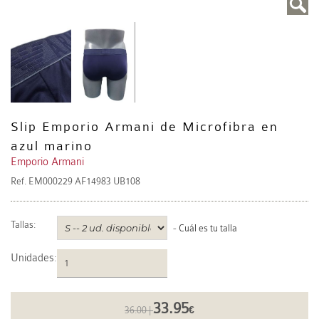
Slip Emporio Armani de Microfibra en
azul marino
Emporio Armani
Ref.
EM000229 AF14983 UB108
Tallas:
-
Cuál es tu talla
Unidades
:
33.95
36.00 |
€