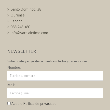
Santo Domingo, 38
Ourense
España
988 248 180
info@varelaintimo.com
NEWSLETTER
Subscríbete y entérate de nuestras ofertas y promociones.
Nombre:
Mail:
Acepto
Política de privacidad