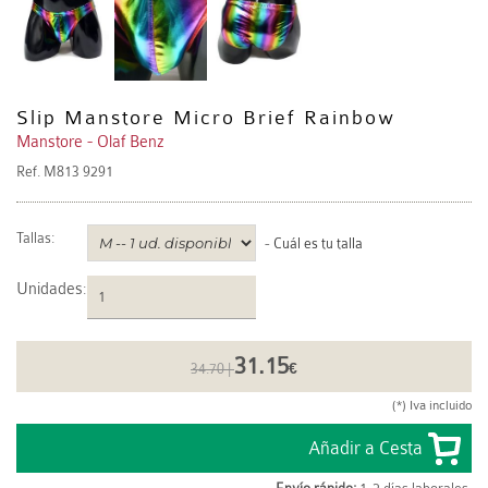
Slip Manstore Micro Brief Rainbow
Manstore - Olaf Benz
Ref.
M813 9291
Tallas:
-
Cuál es tu talla
Unidades
:
31.15
34.70 |
€
(*) Iva incluido