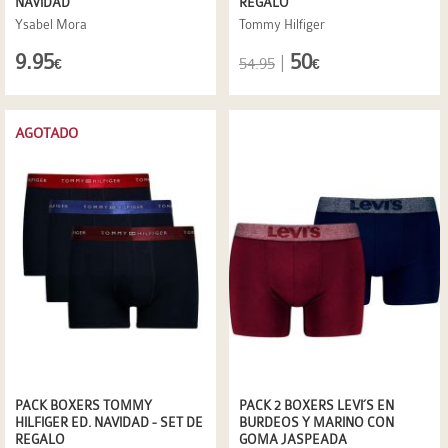
NAVIDAD
REGALO
Ysabel Mora
Tommy Hilfiger
9.95
50
|
54.95
€
€
AGOTADO
PACK BOXERS TOMMY
PACK 2 BOXERS LEVI´S EN
HILFIGER ED. NAVIDAD - SET DE
BURDEOS Y MARINO CON
REGALO
GOMA JASPEADA