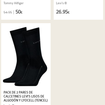
Tommy Hilfiger
Levi's ®
50
26.95
|
54.95
€
€
PACK DE 2 PARES DE
CALCETINES LEVI´S LISOS DE
ALGODÓN Y LYOCELL (TENCEL)