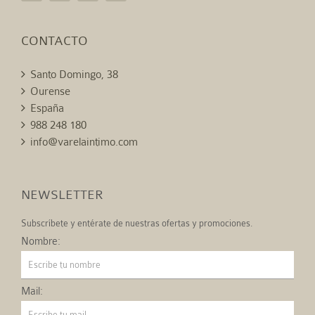
CONTACTO
Santo Domingo, 38
Ourense
España
988 248 180
info@varelaintimo.com
NEWSLETTER
Subscríbete y entérate de nuestras ofertas y promociones.
Nombre:
Mail: