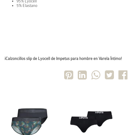
95% Lyocell
5% Elastano
¡Calzoncillos slip de Lyocell de Impetus para hombre en Varela Íntimo!