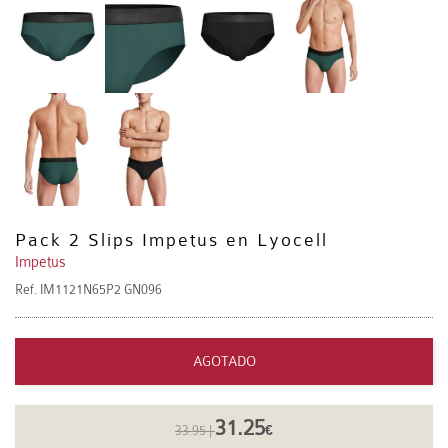
Pack 2 Slips Impetus en Lyocell
Impetus
Ref.
IM1121N65P2 GN096
AGOTADO
31.25
33.95 |
€