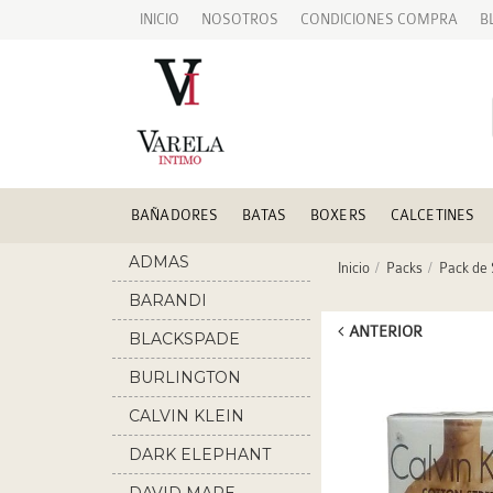
INICIO
NOSOTROS
CONDICIONES COMPRA
B
BAÑADORES
BATAS
BOXERS
CALCETINES
ADMAS
Inicio
Packs
Pack de 
BARANDI
ANTERIOR
BLACKSPADE
BURLINGTON
CALVIN KLEIN
DARK ELEPHANT