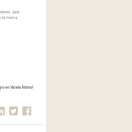
olores: azul
de la marca
ro en Varela Íntimo!