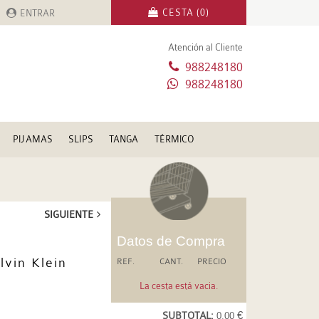
CESTA (0)
ENTRAR
Atención al Cliente
988248180
988248180
PIJAMAS
SLIPS
TANGA
TÉRMICO
SIGUIENTE
Datos de Compra
lvin Klein
REF.
CANT.
PRECIO
La cesta está vacia.
SUBTOTAL:
0.00 €