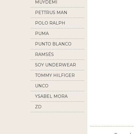
MUYDEMI
PETTRUS MAN
POLO RALPH
LAUREN
PUMA
PUNTO BLANCO
RAMSÉS
SOY UNDERWEAR
TOMMY HILFIGER
UNCO
YSABEL MORA
ZD