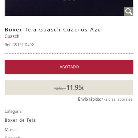
Boxer Tela Guasch Cuadros Azul
Guasch
Ref.
BS131 D492
AGOTADO
11.95
12.95 |
€
Envío rápido:
1-2 días laborales.
Categoría:
Boxer de Tela
Marca: