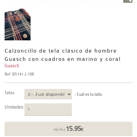
Calzoncillo de tela clásico de hombre
Guasch con cuadros en marino y coral
Guasch
Ref.
BS141.2.108
Tallas:
-
Cuál es tu talla
Unidades
:
15.95
16.75 |
€