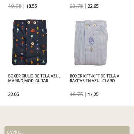
19.95
|
23.75
|
18.55
22.65
BOXER GIULIO DE TELA AZUL
BOXER KIFF-KIFF DE TELA A
MARINO MOD. GUITAR
RAYITAS EN AZUL CLARO
18.75
|
22.05
17.25
ENVÍOS: