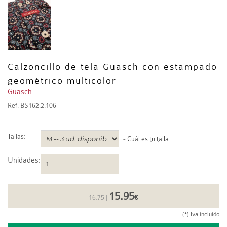
Calzoncillo de tela Guasch con estampado
geométrico multicolor
Guasch
Ref.
BS162.2.106
Tallas:
-
Cuál es tu talla
Unidades
:
15.95
16.75 |
€
(*) Iva incluido