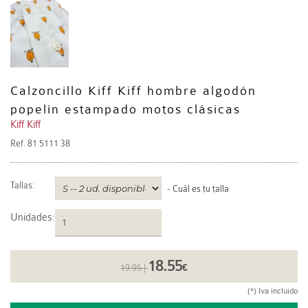
Calzoncillo Kiff Kiff hombre algodón
popelín estampado motos clásicas
Kiff Kiff
Ref.
81 5111 38
Tallas:
-
Cuál es tu talla
Unidades
:
18.55
19.95 |
€
(*) Iva incluido